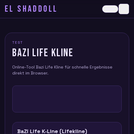
EL SHADDOLL
≡
Dark
Ope
TEST
BAZI LIFE KLINE
Online-Tool Bazi Life Kline für schnelle Ergebnisse
direkt im Browser.
BaZi Life K-Line (Lifekline)