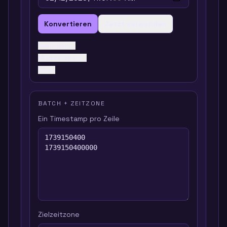
Konvertieren
Jetzt verwenden
Sekunden
:
-
Millisekunden
:
-
ISO
:
-
BATCH + ZEITZONE
Ein Timestamp pro Zeile
Zielzeitzone