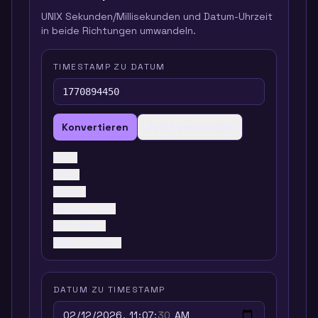
UNIX Sekunden/Millisekunden und Datum-Uhrzeit
in beide Richtungen umwandeln.
TIMESTAMP ZU DATUM
Konvertieren
Jetzt verwenden
ISO
:
-
UTC
:
-
Lokal
:
-
Gewählte TZ
:
-
Sekunden
:
-
Millisekunden
:
-
DATUM ZU TIMESTAMP