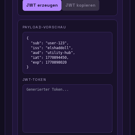
JWT erzeugen
JWT kopieren
PAYLOAD-VORSCHAU
{

  "sub": "user-123",

  "iss": "elshaddoll",

  "aud": "utility-hub",

  "iat": 1770894450,

  "exp": 1770898020

}
JWT-TOKEN