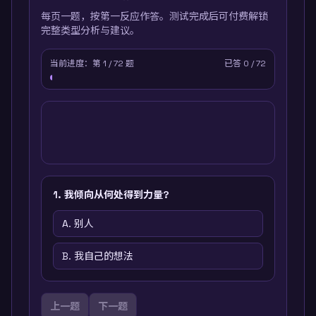
每页一题，按第一反应作答。测试完成后可付费解锁
完整类型分析与建议。
当前进度：第
1
/
72
题
已答
0
/
72
1
.
我倾向从何处得到力量?
A.
别人
B.
我自己的想法
上一题
下一题