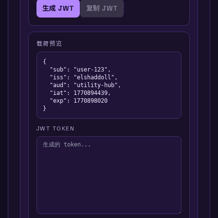
生成 JWT
复制 JWT
载荷预览
{

  "sub": "user-123",

  "iss": "elshaddoll",

  "aud": "utility-hub",

  "iat": 1770894439,

  "exp": 1770898020

}
JWT TOKEN