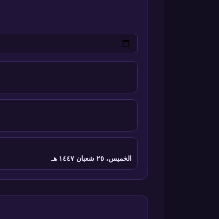
الخميس، ٢٥ شعبان ١٤٤٧ هـ