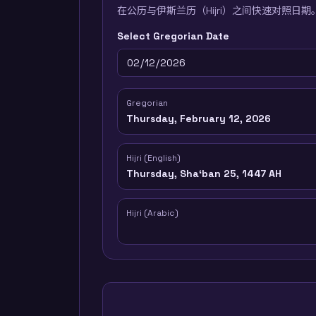
在公历与伊斯兰历（Hijri）之间快速对照日期
Select Gregorian Date
Gregorian
Thursday, February 12, 2026
Hijri (English)
Thursday, Shaʻban 25, 1447 AH
Hijri (Arabic)