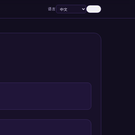
语言
深色