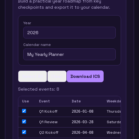
Build a practical year roadmap from key
checkpoints and export it to your calendar.
Year
Calendar name
Select All
Clear
Download ICS
Selected events:
8
Use
Event
Date
Weekday
Q1 Kickoff
Thursday
2026-01-08
Q1 Review
Saturday
2026-03-28
Q2 Kickoff
Wednesday
2026-04-08