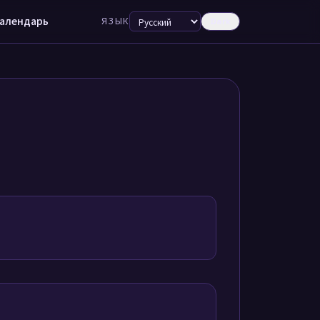
алендарь
ЯЗЫК
Dark