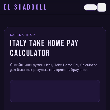
EL SHADDOLL
≡
Dark
Ope
КАЛЬКУЛЯТОР
ITALY TAKE HOME PAY
CALCULATOR
Онлайн-инструмент Italy Take Home Pay Calculator
для быстрых результатов прямо в браузере.