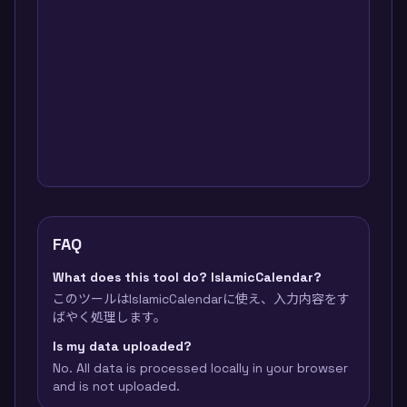
FAQ
What does this tool do? IslamicCalendar?
このツールはIslamicCalendarに使え、入力内容をす
ばやく処理します。
Is my data uploaded?
No. All data is processed locally in your browser
and is not uploaded.