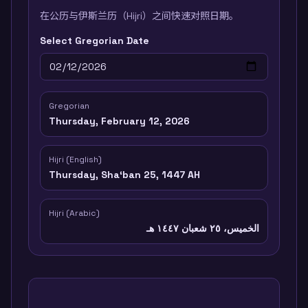
在公历与伊斯兰历（Hijri）之间快速对照日期。
Select Gregorian Date
Gregorian
Thursday, February 12, 2026
Hijri (English)
Thursday, Shaʻban 25, 1447 AH
Hijri (Arabic)
الخميس، ٢٥ شعبان ١٤٤٧ هـ