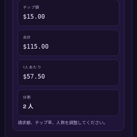
チップ額
$
15.00
合計
$
115.00
1人あたり
$
57.50
分割
2
人
請求額、チップ率、人数を調整してください。