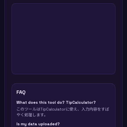
FAQ
What does this tool do? TipCalculator?
このツールはTipCalculatorに使え、入力内容をすば
やく処理します。
Is my data uploaded?