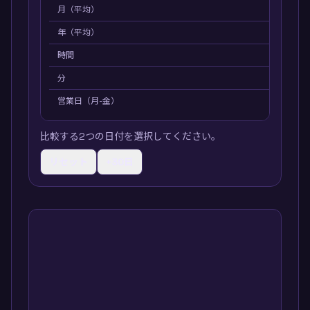
月（平均）
0.2
年（平均）
0.0
時間
168
分
100
営業日（月-金）
6
比較する2つの日付を選択してください。
リセット
+30日