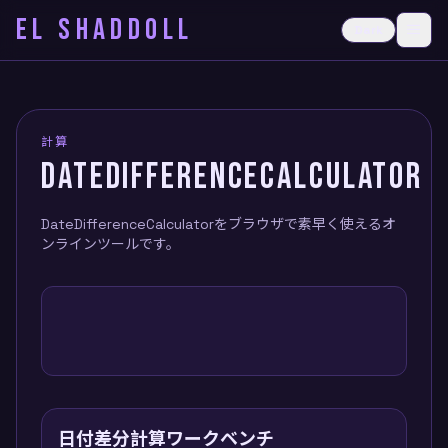
EL SHADDOLL
≡
Dark
Ope
計算
DATEDIFFERENCECALCULATOR
DateDifferenceCalculatorをブラウザで素早く使えるオ
ンラインツールです。
日付差分計算ワークベンチ