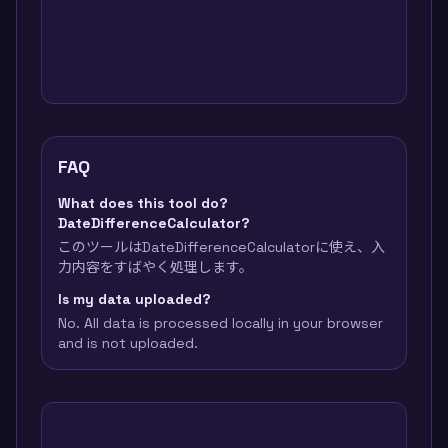
FAQ
What does this tool do?
DateDifferenceCalculator?
このツールはDateDifferenceCalculatorに使え、入
力内容をすばやく処理します。
Is my data uploaded?
No. All data is processed locally in your browser
and is not uploaded.