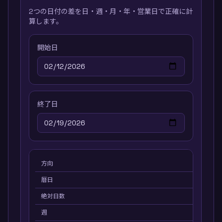
2つの日付の差を日・週・月・年・営業日で正確に計
算します。
開始日
終了日
方向
順方
暦日
7
絶対日数
7
週
1.0