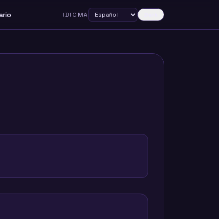
ario
IDIOMA
Dark