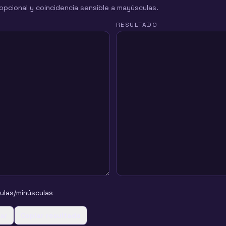
opcional y coincidencia sensible a mayúsculas.
RESULTADO
culas/minúsculas
iar
Copiar resultado