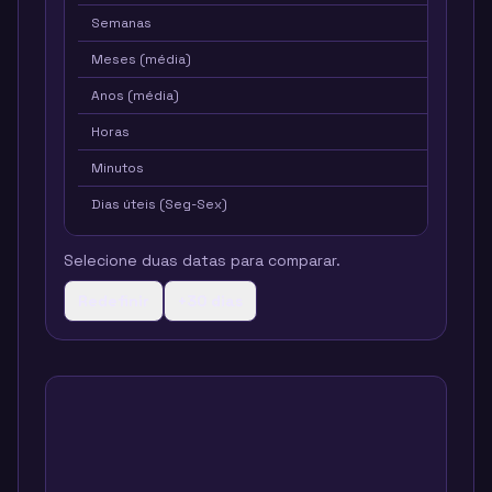
Semanas
1.00
Meses (média)
0.23
Anos (média)
0.019
Horas
168
Minutos
10080
Dias úteis (Seg-Sex)
6
Selecione duas datas para comparar.
Redefinir
+30 dias