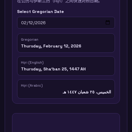
在公历与伊斯兰历（Hijri）之间快速对照日期。
Select Gregorian Date
Gregorian
Thursday, February 12, 2026
Hijri (English)
Thursday, Shaʻban 25, 1447 AH
Hijri (Arabic)
الخميس، ٢٥ شعبان ١٤٤٧ هـ